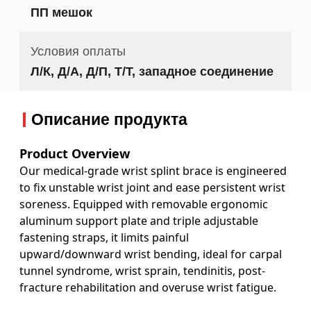
ПП мешок
Условия оплаты
Л/К, Д/А, Д/П, Т/Т, западное соединение
Описание продукта
Product Overview
Our medical-grade wrist splint brace is engineered
to fix unstable wrist joint and ease persistent wrist
soreness. Equipped with removable ergonomic
aluminum support plate and triple adjustable
fastening straps, it limits painful
upward/downward wrist bending, ideal for carpal
tunnel syndrome, wrist sprain, tendinitis, post-
fracture rehabilitation and overuse wrist fatigue.