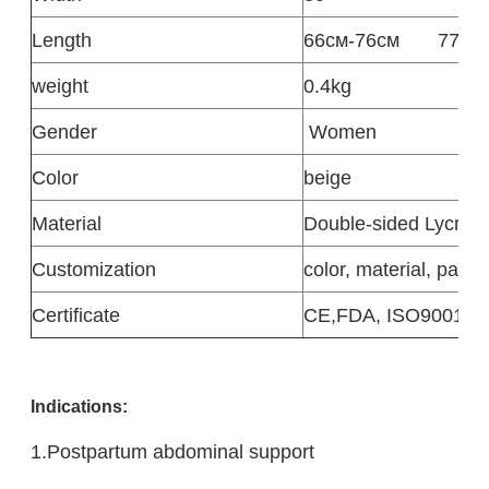
Length
66см-76см
77см
weight
0.4kg
Gender
Women
Color
beige
Material
Double-sided Lycra f
Customization
color, material, pack
Certificate
CE,FDA, ISO9001,I
Indicatio
ns:
1.Postpartum abdominal support