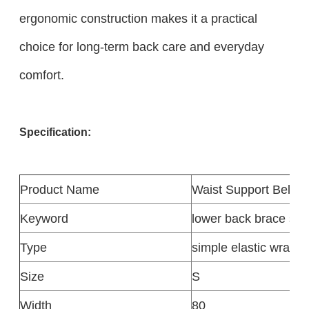
ergonomic construction makes it a practical
choice for long-term back care and everyday
comfort.
Specification:
Product
Name
Waist Support Belt
Keyword
lower back brace sup
Type
simple elastic wrap-a
Size
S
Width
80