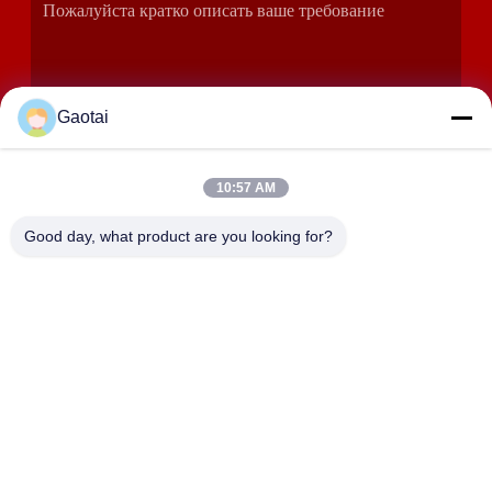
Gaotai
10:57 AM
ОТПРАВИТЬ
Good day, what product are you looking for?
АДРЕС
Город Хэншуй, провинция Хэбэй, уезд Аньпин,
промышленная зона Бэйдалиан
HEBEI ZHAOYANG MEDICAL INSTRUMENT
CO., LTD.