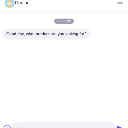
Gaotai
2:20 PM
ОТПРАВИТЬ
Good day, what product are you looking for?
АДРЕС
Город Хэншуй, провинция Хэбэй, уезд Аньпин,
промышленная зона Бэйдалиан
HEBEI ZHAOYANG MEDICAL INSTRUMENT
CO., LTD.
Китай хорошо. Качество задняя поддержка
Доставщик. 2017-2026 Hebei Zhaoyang Medical