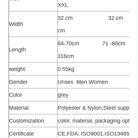
XXL
32 cm
32 cm
Width
cm
64-70cm
71 -80cm
Length
116cm
weight
0.55kg
Gender
Unsex
Men Women
Color
grey
Material
Polyester & Nylon,Steel support 
Customization
color, material, packaging option
Certificate
CE,FDA, ISO9001,ISO13485