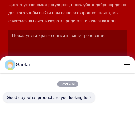
Цитата уточняемая регулярно, пожалуйста добросердечно
для того чтобы выйти нам ваша электронная почта, мы
свяжемся вы очень скоро к представьте lastest каталог.
Gaotai
8:59 AM
ОТПРАВИТЬ
Good day, what product are you looking for?
АДРЕС
Город Хэншуй, провинция Хэбэй, уезд Аньпин,
промышленная зона Бэйдалиан