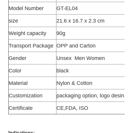
Model Number
GT-EL04
size
21.6 x 16.7 x 2.3 cm
Weight capacity
90g
Transport Package
OPP and Carton
Gender
Unsex
Men Women
Color
black
Material
Nylon & Cotton
Customization
packaging option, logo desin,siz
Certificate
CE,FDA, ISO
Indications: