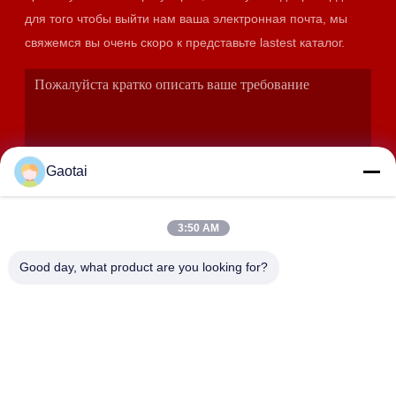
для того чтобы выйти нам ваша электронная почта, мы
свяжемся вы очень скоро к представьте lastest каталог.
Gaotai
3:50 AM
ОТПРАВИТЬ
Good day, what product are you looking for?
АДРЕС
Город Хэншуй, провинция Хэбэй, уезд Аньпин,
промышленная зона Бэйдалиан