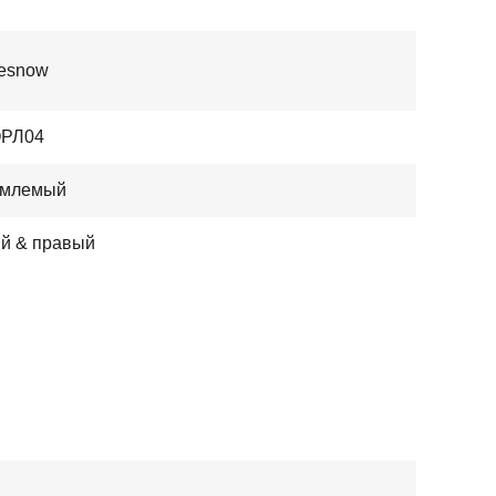
nesnow
РЛ04
млемый
й & правый