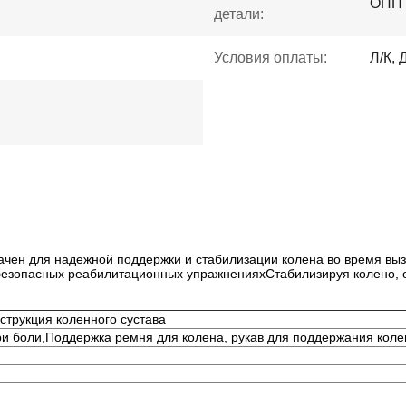
ОПП 
детали:
Условия оплаты:
Л/К, 
ен для надежной поддержки и стабилизации колена во время вызд
безопасных реабилитационных упражненияхСтабилизируя колено, о
струкция коленного сустава
ри боли
,
Поддержка ремня для колена, рукав для поддержания коле