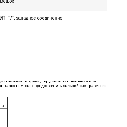
мешок
Д/П, Т/Т, западное соединение
оровления от травм, хирургических операций или
н также помогает предотвратить дальнейшие травмы во
на