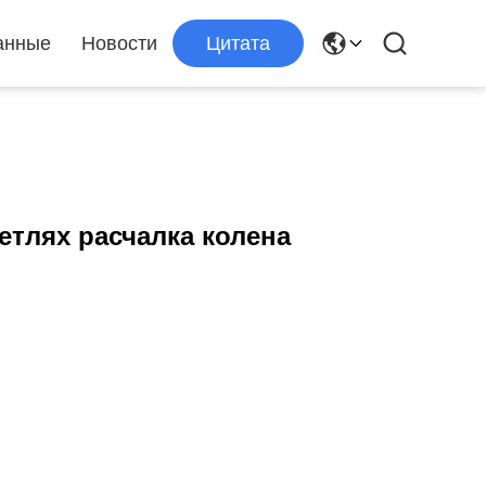
анные
Новости
Цитата
етлях расчалка колена