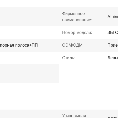
Фирменное
Alpi
наименование:
Номер модели:
ЗЫ-О
порная полоса+ПП
ОЭМ/ОДМ:
Прие
Стиль:
Левы
Упаковывая