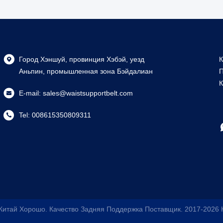
Город Хэншуй, провинция Хэбэй, уезд
К
Аньпин, промышленная зона Бэйдалиан
П
К
E-mail:
sales@waistsupportbelt.com
Tel:
008615350809311
Китай Хорошо. Качество Задняя Поддержка Поставщик. 2017-2026