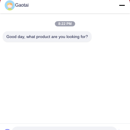
Gaotai
8:22 PM
ОТПРАВИТЬ
Good day, what product are you looking for?
АДРЕС
Город Хэншуй, провинция Хэбэй, уезд Аньпин,
промышленная зона Бэйдалиан
HEBEI ZHAOYANG MEDICAL INSTRUMENT
CO., LTD.
Китай хорошо. Качество задняя поддержка