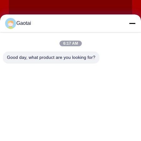
Gaotai
6:17 AM
ОТПРАВИТЬ
Good day, what product are you looking for?
АДРЕС
Город Хэншуй, провинция Хэбэй, уезд Аньпин,
промышленная зона Бэйдалиан
HEBEI ZHAOYANG MEDICAL INSTRUMENT
CO., LTD.