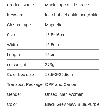
Product
Name
Magic tape ankle brace
Keyword
Ice / hot gel ankle pad
,
Ankle Ice
Closure type
Magnetic
Size
16.5*16cm
Width
16.5cm
Length
16cm
net weight
373g
Color box size
18.5*3*22.5cm
Transport Package
OPP and Carton
Gender
Unsex
Men Women
Color
Black,Grey,Navy Blue,Purple,Pi