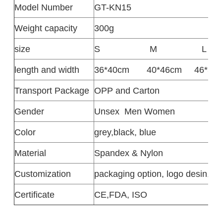
Model Number
GT-KN15
Weight capacity
300g
size
S
M
L
length and width
36*40cm
40*46cm
46*52
Transport Package
OPP and Carton
Gender
Unsex
Men Women
Color
grey
,
black, blue
Material
Spandex & Nylon
Customization
packaging option, logo desin,siz
Certificate
CE,FDA, ISO