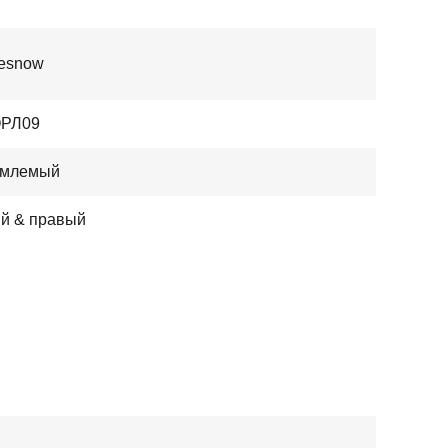
nesnow
РЛ09
млемый
й & правый