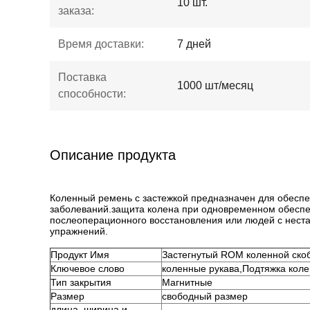
10 шт.
заказа:
Время доставки:
7 дней
Поставка
1000 шт/месяц
способности:
Описание продукта
Коленный ремень с застежкой предназначен для обеспе
заболеваний.защита колена при одновременном обеспе
послеоперационного восстановления или людей с неста
упражнений.
Продукт
Имя
Застегнутый ROM коленной ско
Ключевое слово
коленные рукава
,
Подтяжка коле
Тип закрытия
Магнитные
Размер
свободный размер
длина, ширина и