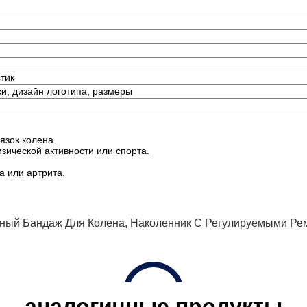
тик
ки, дизайн логотипа, размеры
язок колена.
зической активности или спорта.
а или артрита.
ный Бандаж Для Колена
,
Наколенник С Регулируемыми Ре
аналогичные продукты