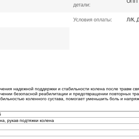
ОПП 
детали:
Условия оплаты:
Л/К, 
чения надежной поддержки и стабильности колена после травм свя
чении безопасной реабилитации и предотвращении повторных тра
бильностью коленного сустава, помогает уменьшить боль и напря
б
на, рукав подтяжки колена