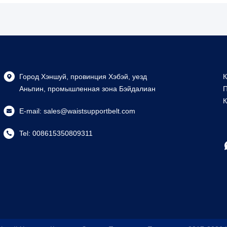
Город Хэншуй, провинция Хэбэй, уезд
К
Аньпин, промышленная зона Бэйдалиан
П
К
E-mail:
sales@waistsupportbelt.com
Tel:
008615350809311