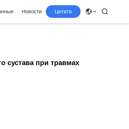
анные
Новости
Цитата
о сустава при травмах