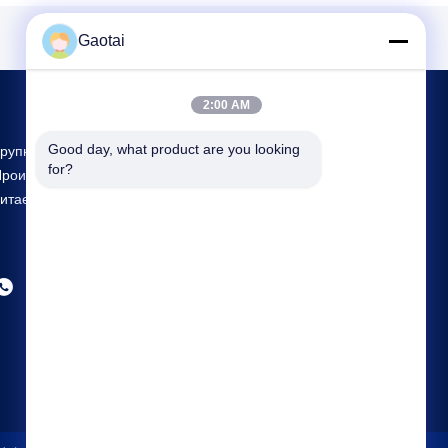
Gaotai
2:00 AM
Good day, what product are you looking 
рупнейшие Исследования И Разработки И
for?
роизводство Back Support Поставщик В
итае