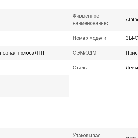
Фирменное
Alpi
наименование:
Номер модели:
ЗЫ-О
порная полоса+ПП
ОЭМ/ОДМ:
Прие
Стиль:
Левы
Упаковывая