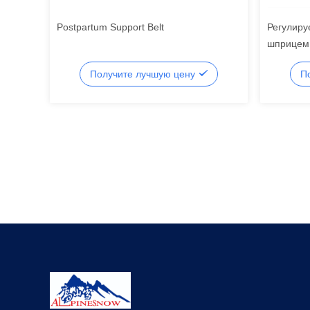
Postpartum Support Belt
Регулиру
шприцем
перелома
Получите лучшую цену
П