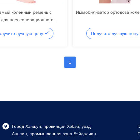
емый коленный ремень с
Иммобилизатор ортодоза коле
 для послеоперационного
 ноги
олучите лучшую цену
Получите лучшую цену
1
Город Хэншуй, провинция Хэбэй, уезд
К
Аньпин, промышленная зона Бэйдалиан
П