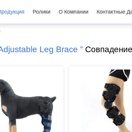
Продукция
Ролики
О Компании
Контактные Д
ь
 Adjustable Leg Brace ”
Совпадение