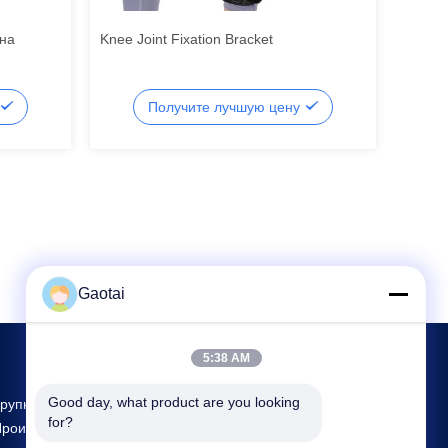
на
Knee Joint Fixation Bracket
Получите лучшую цену
Gaotai
5:38 AM
Good day, what product are you looking 
рупнейшие Исследования И Разработки И
for?
роизводство Back Support Поставщик В